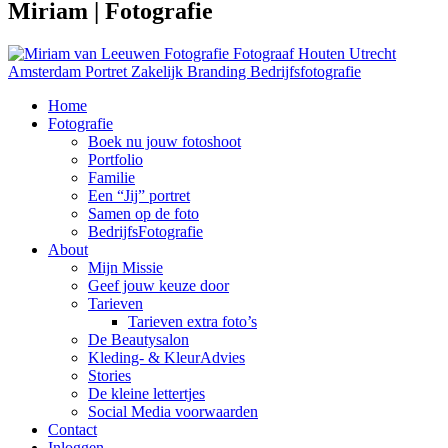
Miriam | Fotografie
Home
Fotografie
Boek nu jouw fotoshoot
Portfolio
Familie
Een “Jij” portret
Samen op de foto
BedrijfsFotografie
About
Mijn Missie
Geef jouw keuze door
Tarieven
Tarieven extra foto’s
De Beautysalon
Kleding- & KleurAdvies
Stories
De kleine lettertjes
Social Media voorwaarden
Contact
Inloggen