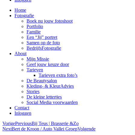
Home
Fotografie
Boek nu jouw fotoshoot
Portfolio
Familie
Een “Jij” portret
Samen op de foto
BedrijfsFotografie
About
Mijn Missie
Geef jouw keuze door
Tarieven
Tarieven extra foto’s
De Beautysalon
Kleding- & KleurAdvies
Stories
De kleine lettertjes
Social Media voorwaarden
Contact
Inloggen
Vorige
Previous
Bij Teus | Brasserie &Zo
Next
Bert de Kroon / Auto Vallei Groep
Volgende