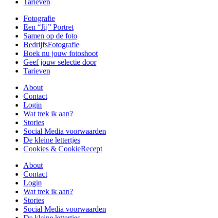
Tarieven
Fotografie
Een “Jij” Portret
Samen op de foto
BedrijfsFotografie
Boek nu jouw fotoshoot
Geef jouw selectie door
Tarieven
About
Contact
Login
Wat trek ik aan?
Stories
Social Media voorwaarden
De kleine lettertjes
Cookies & CookieRecept
About
Contact
Login
Wat trek ik aan?
Stories
Social Media voorwaarden
De kleine lettertjes