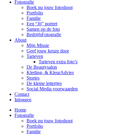
Fotografie
Boek nu jouw fotoshoot
Portfolio
Familie
Een “Jij” portret
Samen op de foto
BedrijfsFotografie
About
Mijn Missie
Geef jouw keuze door
Tarieven
Tarieven extra foto’s
De Beautysalon
Kleding- & KleurAdvies
Stories
De kleine lettertjes
Social Media voorwaarden
Contact
Inloggen
Home
Fotografie
Boek nu jouw fotoshoot
Portfolio
Familie