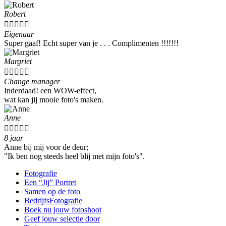
Robert





Eigenaar
Super gaaf! Echt super van je . . . Complimenten !!!!!!!
Margriet





Change manager
Inderdaad! een WOW-effect,
wat kan jij mooie foto's maken.
Anne





8 jaar
Anne bij mij voor de deur;
"Ik ben nog steeds heel blij met mijn foto's".
Fotografie
Een “Jij” Portret
Samen op de foto
BedrijfsFotografie
Boek nu jouw fotoshoot
Geef jouw selectie door